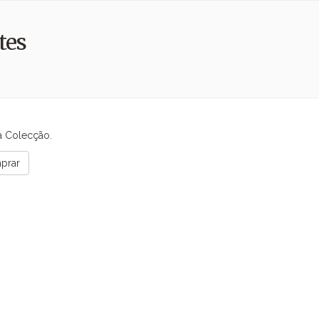
tes
a Colecção.
mprar