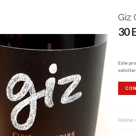
Giz
30 
Este pr
solicita
CON
Partilhar